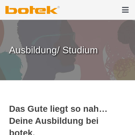
Zum
Inhalt
Tog
springen
Nav
Produkte
Tiefbohren
Ausbildung/ Studium
News & Medien
Karriere
Unternehmen
Das Gute liegt so nah…
Deine Ausbildung bei
Kontakt
botek.