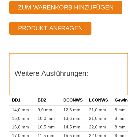
Typ
ZUM WARENKORB HINZUFÜGEN
45
Menge
PRODUKT ANFRAGEN
Weitere Ausführungen:
BD1
BD2
DCONWS
LCONWS
Gewindest
14,0 mm
9,0 mm
12,6 mm
21,0 mm
8 mm
15,0 mm
10,0 mm
13,6 mm
21,0 mm
8 mm
16,0 mm
10,5 mm
14,5 mm
22,0 mm
8 mm
17,0 mm
11,5 mm
15,5 mm
22,0 mm
8 mm