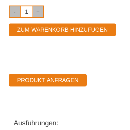
Fräser
2-
ZUM WARENKORB HINZUFÜGEN
Schneider
Ø
7,00
mm
Länge
48,00
PRODUKT ANFRAGEN
mm
Menge
Ausführungen: