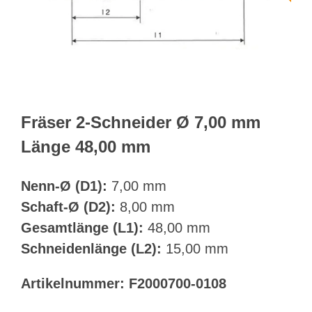
Webshop
Kundenportal
Deutsch
Fräser 2-Schneider Ø 7,00 mm
Länge 48,00 mm
Suche
Nenn-Ø (D1):
7,00 mm
Schaft-Ø (D2):
8,00 mm
Gesamtlänge (L1):
48,00 mm
Schneidenlänge (L2):
15,00 mm
Artikelnummer:
F2000700-0108