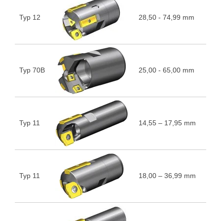
Typ 12
28,50 - 74,99 mm
5
Typ 70B
25,00 - 65,00 mm
5
Typ 11
14,55 – 17,95 mm
5
Typ 11
18,00 – 36,99 mm
5