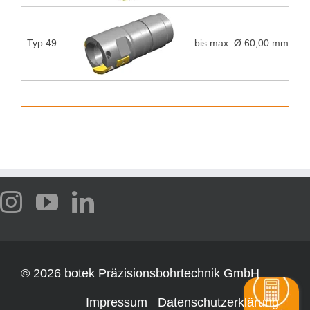
Typ 49
bis max. Ø 60,00 mm
5
©
2026 botek Präzisionsbohrtechnik GmbH
Impressum
Datenschutzerklärung