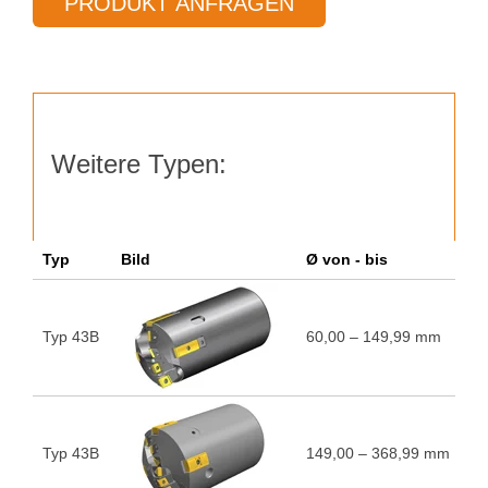
PRODUKT ANFRAGEN
Ø
60,00 –
149,99 mm
Menge
Weitere Typen:
Typ
Bild
Ø von - bis
A
Typ 43B
60,00 – 149,99 mm
5
Typ 43B
149,00 – 368,99 mm
5