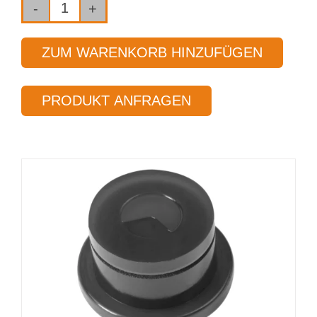
VHM-
Einlippenbohrer
ZUM WARENKORB HINZUFÜGEN
in
Hochleistungsausführung
PRODUKT ANFRAGEN
Typ 113-
HP
Ø 5,000 mm
Länge 30
x
Ø
Menge