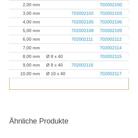
2,00 mm
702002100
7020
3,00 mm
702002102
702002103
7020
4,00 mm
702002105
702002106
7020
5,00 mm
702002108
702002109
7020
6,00 mm
702002111
702002112
7020
7,00 mm
702002114
8,00 mm
Ø 8 x 40
702002115
7020
9,00 mm
Ø 8 x 40
702002116
10,00 mm
Ø 10 x 40
702002117
7020
Ähnliche Produkte