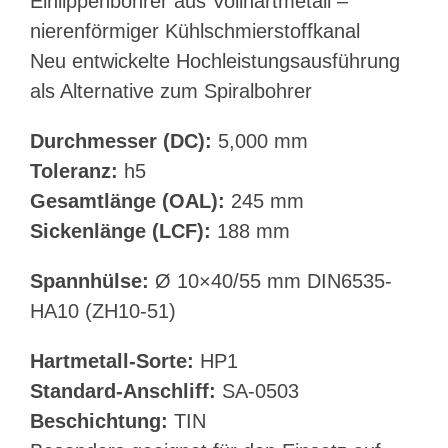
Einlippenbohrer aus Vollhartmetall –
nierenförmiger Kühlschmierstoffkanal
Neu entwickelte Hochleistungsausführung
als Alternative zum Spiralbohrer
Durchmesser (DC):
5,000 mm
Toleranz:
h5
Gesamtlänge (OAL):
245 mm
Sickenlänge (LCF):
188 mm
Spannhülse:
Ø 10×40/55 mm DIN6535-
HA10 (ZH10-51)
Hartmetall-Sorte:
HP1
Standard-Anschliff:
SA-0503
Beschichtung:
TIN