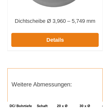
Dichtscheibe Ø 3,960 – 5,749 mm
Details
Weitere Abmessungen:
DC/ Bohrtiefe
Schaft
20 x Ø
30 x Ø
40 x