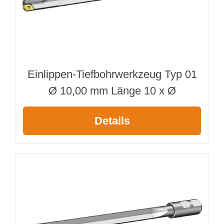
Webshop
Kundenportal
Einlippen-Tiefbohrwerkzeug Typ 01
Deutsch
Ø 10,00 mm Länge 10 x Ø
Suche
Details