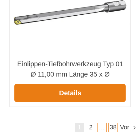
Einlippen-Tiefbohrwerkzeug Typ 01
Ø 11,00 mm Länge 35 x Ø
Details
1
2
…
38
Vor