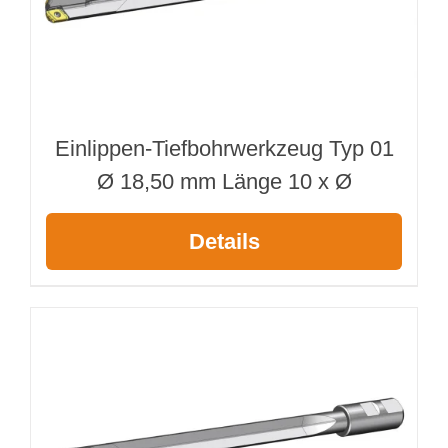
Webshop
Kundenportal
Einlippen-Tiefbohrwerkzeug Typ 01
Deutsch
Ø 18,50 mm Länge 10 x Ø
Suche
Details