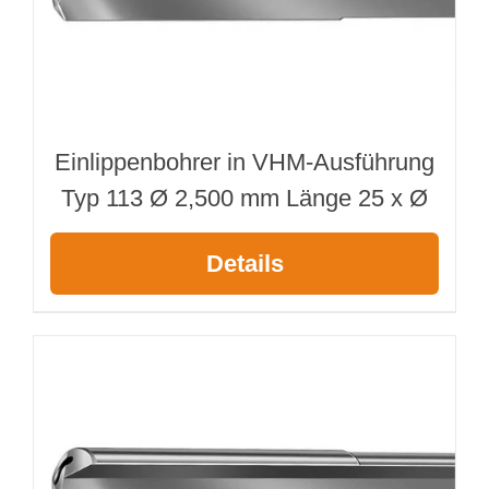
Webshop
Kundenportal
Einlippenbohrer in VHM-Ausführung
Deutsch
Typ 113 Ø 2,500 mm Länge 25 x Ø
Suche
Details