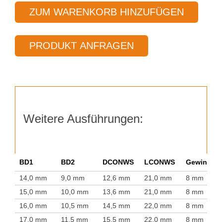
Typ
ZUM WARENKORB HINZUFÜGEN
45
Menge
PRODUKT ANFRAGEN
Weitere Ausführungen:
BD1
BD2
DCONWS
LCONWS
Gewindest
14,0 mm
9,0 mm
12,6 mm
21,0 mm
8 mm
15,0 mm
10,0 mm
13,6 mm
21,0 mm
8 mm
16,0 mm
10,5 mm
14,5 mm
22,0 mm
8 mm
17,0 mm
11,5 mm
15,5 mm
22,0 mm
8 mm