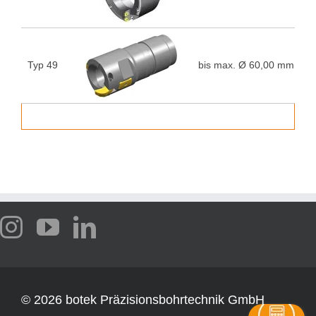
Typ 49
bis max. Ø 60,00 mm
5
©
2026 botek Präzisionsbohrtechnik GmbH