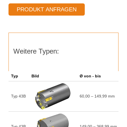
35B
PRODUKT ANFRAGEN
Ø
61,00 –
498,99 mm
Menge
Weitere Typen:
Typ
Bild
Ø von - bis
A
Typ 43B
60,00 – 149,99 mm
5
Typ 43B
149,00 – 368,99 mm
5