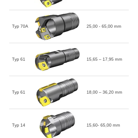
Typ 70A
25,00 - 65,00 mm
5
Typ 61
15,65 – 17,95 mm
5
Typ 61
18,00 – 36,20 mm
5
Typ 14
15,60- 65,00 mm
5