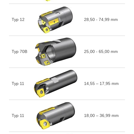
Typ 12
28,50 - 74,99 mm
5
Typ 70B
25,00 - 65,00 mm
5
Typ 11
14,55 – 17,95 mm
5
Typ 11
18,00 – 36,99 mm
5