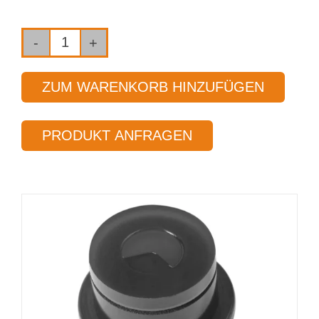
Einlippen-
Tiefbohrwerkzeug
ZUM WARENKORB HINZUFÜGEN
Typ 01
Ø 10,50 mm
PRODUKT ANFRAGEN
Länge 35 x Ø
Menge