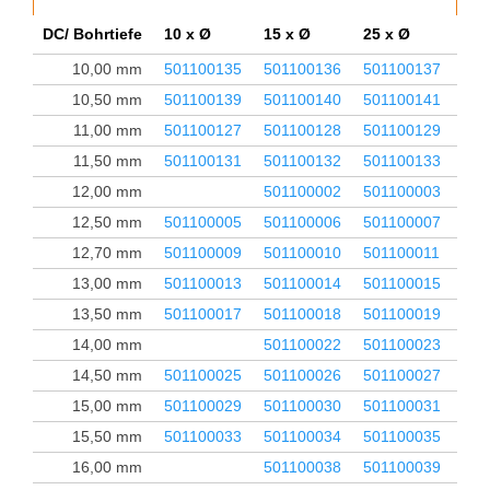
DC/ Bohrtiefe
10 x Ø
15 x Ø
25 x Ø
35 
10,00 mm
501100135
501100136
501100137
501
10,50 mm
501100139
501100140
501100141
501
11,00 mm
501100127
501100128
501100129
501
11,50 mm
501100131
501100132
501100133
501
12,00 mm
501100002
501100003
501
12,50 mm
501100005
501100006
501100007
501
12,70 mm
501100009
501100010
501100011
501
13,00 mm
501100013
501100014
501100015
501
13,50 mm
501100017
501100018
501100019
501
14,00 mm
501100022
501100023
501
14,50 mm
501100025
501100026
501100027
501
15,00 mm
501100029
501100030
501100031
501
15,50 mm
501100033
501100034
501100035
501
16,00 mm
501100038
501100039
501