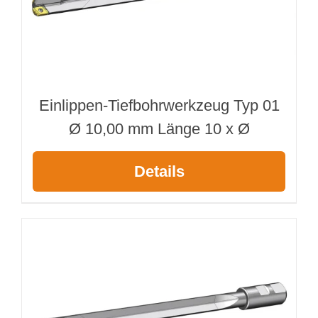
Webshop
Kundenportal
Einlippen-Tiefbohrwerkzeug Typ 01
Deutsch
Ø 10,00 mm Länge 10 x Ø
Suche
Details