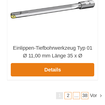
Einlippen-Tiefbohrwerkzeug Typ 01
Ø 11,00 mm Länge 35 x Ø
Details
1
2
…
38
Vor