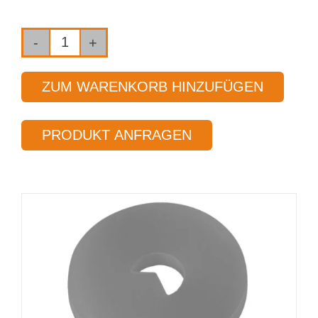
Einlippen-
Tiefbohrwerkzeug
ZUM WARENKORB HINZUFÜGEN
Typ 01
Ø 12,70 mm
PRODUKT ANFRAGEN
Länge 25 x Ø
Menge