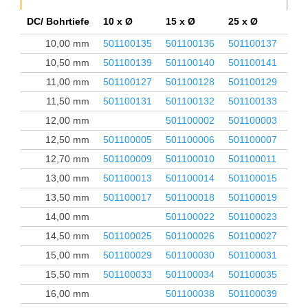
DC/ Bohrtiefe
10 x Ø
15 x Ø
25 x Ø
35 
10,00 mm
501100135
501100136
501100137
501
10,50 mm
501100139
501100140
501100141
501
11,00 mm
501100127
501100128
501100129
501
11,50 mm
501100131
501100132
501100133
501
12,00 mm
501100002
501100003
501
12,50 mm
501100005
501100006
501100007
501
12,70 mm
501100009
501100010
501100011
501
13,00 mm
501100013
501100014
501100015
501
13,50 mm
501100017
501100018
501100019
501
14,00 mm
501100022
501100023
501
14,50 mm
501100025
501100026
501100027
501
15,00 mm
501100029
501100030
501100031
501
15,50 mm
501100033
501100034
501100035
501
16,00 mm
501100038
501100039
501