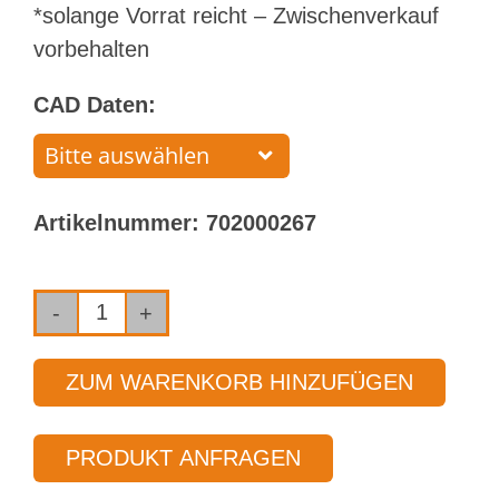
*solange Vorrat reicht – Zwischenverkauf
vorbehalten
CAD Daten:
Artikelnummer:
702000267
Einlippenbohrer
mit
ZUM WARENKORB HINZUFÜGEN
aufgelötetem
Bohrkopf
PRODUKT ANFRAGEN
Typ 110
Ø 11,500 mm