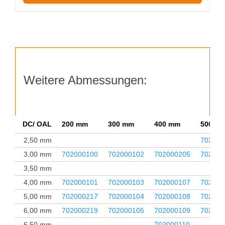
Weitere Abmessungen:
DC/ OAL
200 mm
300 mm
400 mm
500 m
2,50 mm
702000
3,00 mm
702000100
702000102
702000205
702000
3,50 mm
4,00 mm
702000101
702000103
702000107
702000
5,00 mm
702000217
702000104
702000108
702000
6,00 mm
702000219
702000105
702000109
702000
6,50 mm
702000110