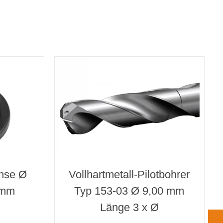
hse Ø
Vollhartmetall-Pilotbohrer
 mm
Typ 153-03 Ø 9,00 mm
Länge 3 x Ø