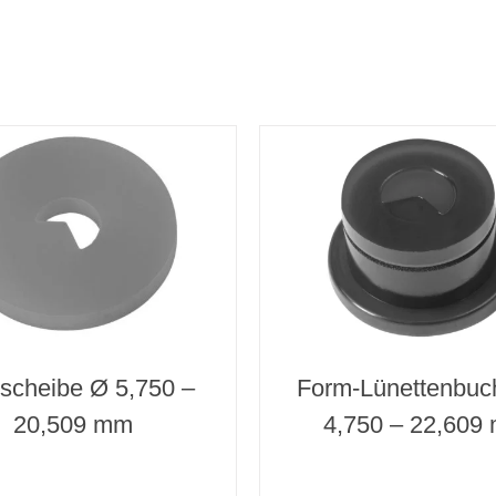
aufgelötetem
Bohrkopf
Typ 110
Ø 9,000 mm
Länge 800 mm
Menge
tscheibe Ø 5,750 –
Form-Lünettenbuc
20,509 mm
4,750 – 22,609