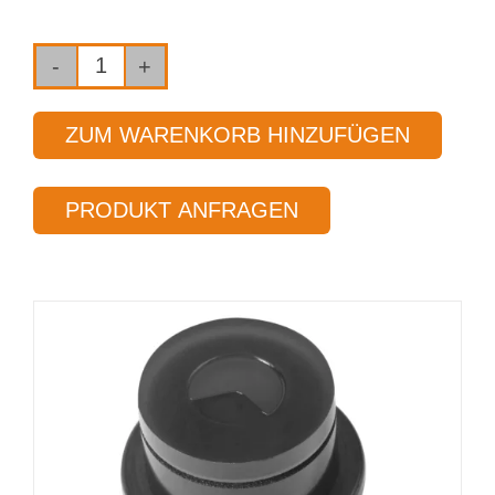
Einlippen-
Tiefbohrwerkzeug
ZUM WARENKORB HINZUFÜGEN
Typ 01T
Ø 14,50 mm
PRODUKT ANFRAGEN
Länge 25 x Ø
Menge