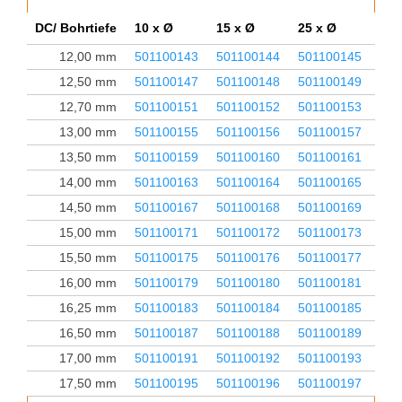
DC/ Bohrtiefe
10 x Ø
15 x Ø
25 x Ø
35 
12,00 mm
501100143
501100144
501100145
501
12,50 mm
501100147
501100148
501100149
501
12,70 mm
501100151
501100152
501100153
501
13,00 mm
501100155
501100156
501100157
501
13,50 mm
501100159
501100160
501100161
501
14,00 mm
501100163
501100164
501100165
501
14,50 mm
501100167
501100168
501100169
501
15,00 mm
501100171
501100172
501100173
501
15,50 mm
501100175
501100176
501100177
501
16,00 mm
501100179
501100180
501100181
501
16,25 mm
501100183
501100184
501100185
501
16,50 mm
501100187
501100188
501100189
501
17,00 mm
501100191
501100192
501100193
501
17,50 mm
501100195
501100196
501100197
501