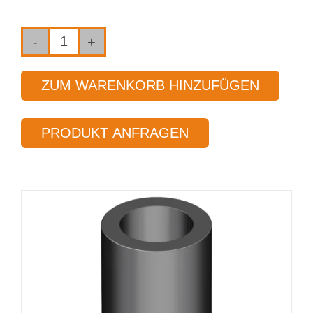
Einlippen-
Tiefbohrwerkzeug
ZUM WARENKORB HINZUFÜGEN
Typ 01T
Ø 14,00 mm
PRODUKT ANFRAGEN
Länge 25 x Ø
Menge