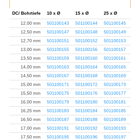
DC/ Bohrtiefe
10 x Ø
15 x Ø
25 x Ø
35 
12,00 mm
501100143
501100144
501100145
501
12,50 mm
501100147
501100148
501100149
501
12,70 mm
501100151
501100152
501100153
501
13,00 mm
501100155
501100156
501100157
501
13,50 mm
501100159
501100160
501100161
501
14,00 mm
501100163
501100164
501100165
501
14,50 mm
501100167
501100168
501100169
501
15,00 mm
501100171
501100172
501100173
501
15,50 mm
501100175
501100176
501100177
501
16,00 mm
501100179
501100180
501100181
501
16,25 mm
501100183
501100184
501100185
501
16,50 mm
501100187
501100188
501100189
501
17,00 mm
501100191
501100192
501100193
501
17,50 mm
501100195
501100196
501100197
501